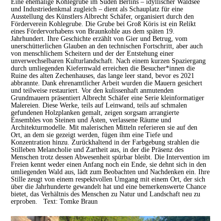
Eine ehemalige Kohlegrube im Süden Berlins – idyllischer Waldsee
und Industriedenkmal zugleich – dient als Schauplatz für eine
Ausstellung des Künstlers Albrecht Schäfer, organisiert durch den
Förderverein Kohlegrube. Die Grube bei Groß Köris ist ein Relikt
eines Fördervorhabens von Braunkohle aus dem späten 19.
Jahrhundert. Ihre Geschichte erzählt von Gier und Betrug, vom
unerschütterlichen Glauben an den technischen Fortschritt, aber auch
von menschlichem Scheitern und der der Entstehung einer
unverwechselbaren Kulturlandschaft. Nach einem kurzen Spaziergang
durch umliegenden Kiefernwald erreichen die Besucher*innen die
Ruine des alten Zechenhauses, das lange leer stand, bevor es 2021
abbrannte. Dank ehrenamtlicher Arbeit wurden die Mauern gesichert
und teilweise restauriert. Vor den kulissenhaft anmutenden
Grundmauern präsentiert Albrecht Schäfer eine Serie kleinformatiger
Malereien. Diese Werke, teils auf Leinwand, teils auf schmalen
gefundenen Holzplanken gemalt, zeigen sorgsam arrangierte
Ensembles von Steinen und Ästen, verlassene Räume und
Architekturmodelle. Mit malerischen Mitteln referieren sie auf den
Ort, an dem sie gezeigt werden, fügen ihm eine Tiefe und
Konzentration hinzu. Zurückhaltend in der Farbgebung strahlen die
Stilleben Melancholie und Zartheit aus, in der die Präsenz des
Menschen trotz dessen Abwesenheit spürbar bleibt. Die Intervention im
Freien kennt weder einen Anfang noch ein Ende, sie dehnt sich in den
umliegenden Wald aus, lädt zum Beobachten und Nachdenken ein. Ihre
Stille zeugt von einem respektvollen Umgang mit einem Ort, der sich
über die Jahrhunderte gewandelt hat und eine bemerkenswerte Chance
bietet, das Verhältnis des Menschen zu Natur und Landschaft neu zu
erproben. Text: Tomke Braun